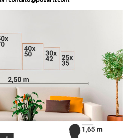
ail
contato@pozarti.com
.