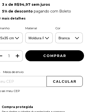
3
x de
R$94,97
sem juros
5% de desconto
pagando com Boleto
r mais detalhes
manho
Material
Cor
ALTERAR CEP
regas para o CEP:
Meios de envio
CALCULAR
o sei meu CEP
Compra protegida
Seus dados cuidados durante toda a compra.