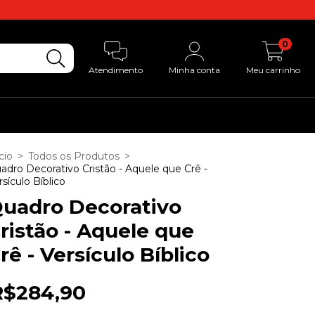
0
Atendimento
Minha conta
Meu carrinho
cio
>
Todos os Produtos
>
adro Decorativo Cristão - Aquele que Crê -
rsículo Bíblico
uadro Decorativo
ristão - Aquele que
rê - Versículo Bíblico
R$284,90