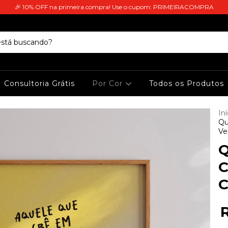
🎉 10% OFF na primeira compra! Use o cupom: PRIMEIRACOMPRA
Consultoria Grátis
Por Cor
Todos os Produtos
Iní
Qu
Ve
Q
C
C