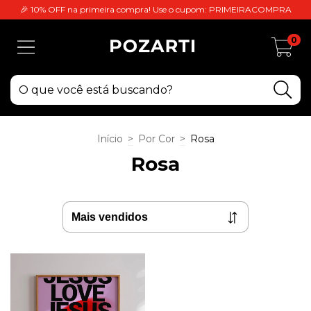
🎉 10% OFF na primeira compra! Use o cupom: PRIMEIRACOMPRA
0
Início
>
Por Cor
>
Rosa
Rosa