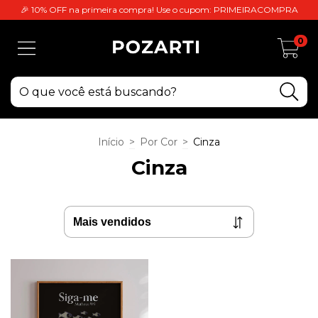
🎉 10% OFF na primeira compra! Use o cupom: PRIMEIRACOMPRA
0
Início
>
Por Cor
>
Cinza
Cinza