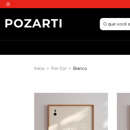
Início
>
Por Cor
>
Branco