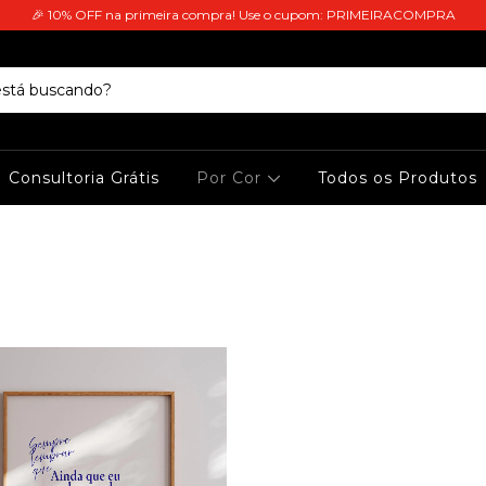
🎉 10% OFF na primeira compra! Use o cupom: PRIMEIRACOMPRA
Consultoria Grátis
Por Cor
Todos os Produtos