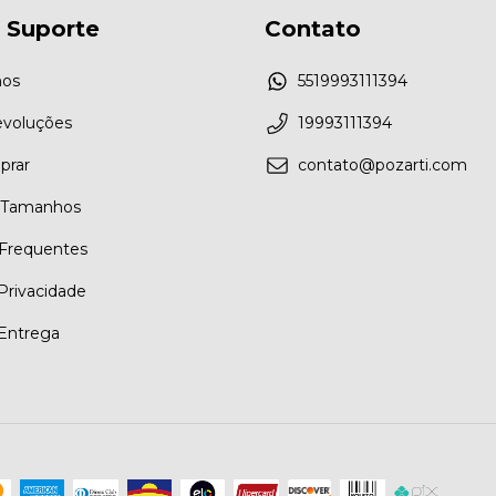
 Suporte
Contato
os
5519993111394
evoluções
19993111394
rar
contato@pozarti.com
e Tamanhos
Frequentes
 Privacidade
 Entrega